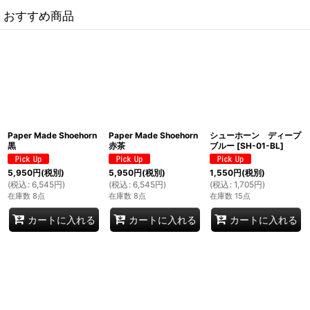
おすすめ商品
Paper Made Shoehorn
Paper Made Shoehorn
シューホーン ディープ
黒
赤茶
ブルー
[
SH-01-BL
]
5,950
円
(税別)
5,950
円
(税別)
1,550
円
(税別)
(
税込
:
6,545
円
)
(
税込
:
6,545
円
)
(
税込
:
1,705
円
)
在庫数 8点
在庫数 8点
在庫数 15点
カートに入れる
カートに入れる
カートに入れる