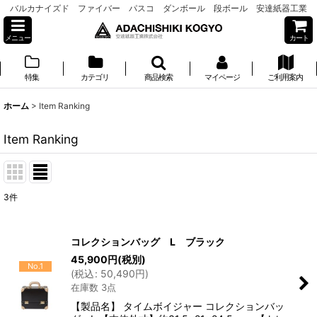
バルカナイズド ファイバー パスコ ダンボール 段ボール 安達紙器工業
メニュー
カート
特集
カテゴリ
商品検索
マイページ
ご利用案内
ホーム
>
Item Ranking
Item Ranking
3
件
コレクションバッグ L ブラック
45,900
円
(税別)
No.1
(
税込
:
50,490
円
)
在庫数 3点
【製品名】 タイムボイジャー コレクションバッ