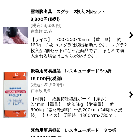
雪道脱出具 スグラ 2枚入 2個セット
3,300
円
(税別)
(
税込
:
3,630
円
)
在庫数 25点
【サイズ】 200×550×15mm 【重 量】 約
160g (1枚) ※スグラは脱出補助具です。 スグラ2
枚入が2個セットになった商品です。 まとめて購
入される場合はこちらがお得です…
緊急用簡易担架 レスキューボード 5つ折
19,000
円
(税別)
(
税込
:
20,900
円
)
在庫数 8点
【材質】 紙製特殊繊維ボード 【厚さ】
2.4mm 【重量】 約3.5kg 【耐荷重】 約
500kg（素材乾燥時）〜約200kg（24時間水浸
後） 【サイズ】 展開時：1800mm×730m…
緊急用簡易担架 レスキューボード ３つ折