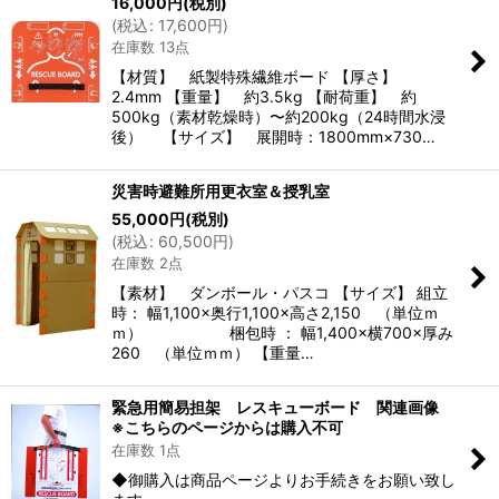
16,000
円
(税別)
(
税込
:
17,600
円
)
在庫数 13点
【材質】 紙製特殊繊維ボード 【厚さ】
2.4mm 【重量】 約3.5kg 【耐荷重】 約
500kg（素材乾燥時）〜約200kg（24時間水浸
後） 【サイズ】 展開時：1800mm×730…
災害時避難所用更衣室＆授乳室
55,000
円
(税別)
(
税込
:
60,500
円
)
在庫数 2点
【素材】 ダンボール・パスコ 【サイズ】 組立
時： 幅1,100×奥行1,100×高さ2,150 （単位ｍ
ｍ） 梱包時 ： 幅1,400×横700×厚み
260 （単位ｍｍ） 【重量…
緊急用簡易担架 レスキューボード 関連画像
※こちらのページからは購入不可
在庫数 1点
◆御購入は商品ページよりお手続きをお願い致し