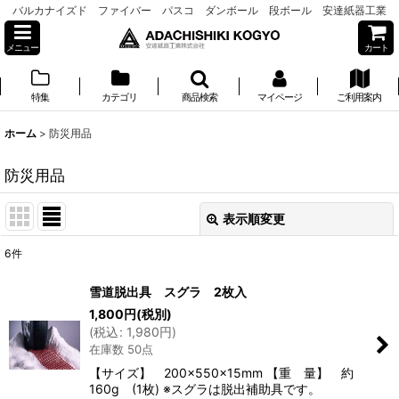
バルカナイズド ファイバー パスコ ダンボール 段ボール 安達紙器工業
メニュー
カート
特集
カテゴリ
商品検索
マイページ
ご利用案内
ホーム
>
防災用品
防災用品
表示順変更
閉じる
6
件
表示数
:
雪道脱出具 スグラ 2枚入
1,800
円
(税別)
並び順
:
(
税込
:
1,980
円
)
在庫数 50点
絞り込む
【サイズ】 200×550×15mm 【重 量】 約
160g (1枚) ※スグラは脱出補助具です。