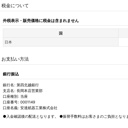
税金について
外税表示・販売価格に税金は含まれません
国
日本
お支払い方法
銀行振込
銀行名
:
第四北越銀行
支店名
:
長岡本店営業部
口座種別
:
当座
口座番号
:
0001149
口座名義
:
安達紙器工業株式会社
●入金確認後の配送となります。 ●振替手数料はお客さまのご負担となり