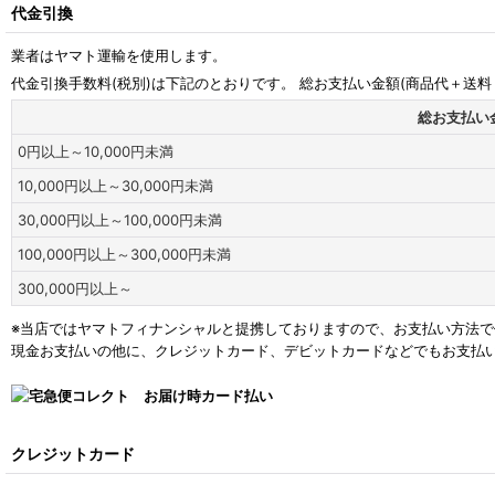
代金引換
業者はヤマト運輸を使用します。
代金引換手数料
(税別)
は下記のとおりです。 総お支払い金額(商品代＋送
総お支払い
0
円
以上～10,000
円
未満
10,000
円
以上～30,000
円
未満
30,000
円
以上～100,000
円
未満
100,000
円
以上～300,000
円
未満
300,000
円
以上～
※当店ではヤマトフィナンシャルと提携しておりますので、お支払い方法
現金お支払いの他に、クレジットカード、デビットカードなどでもお支払
クレジットカード