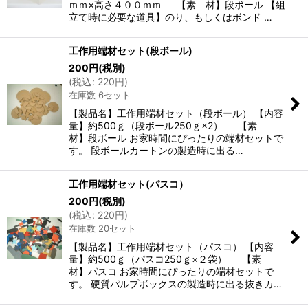
ｍｍ×高さ４００ｍｍ 【素 材】段ボール 【組
立て時に必要な道具】のり、もしくはボンド …
工作用端材セット(段ボール)
200
円
(税別)
(
税込
:
220
円
)
在庫数 6セット
【製品名】工作用端材セット（段ボール） 【内容
量】約500ｇ（段ボール250ｇ×2） 【素
材】段ボール お家時間にぴったりの端材セットで
す。 段ボールカートンの製造時に出る…
工作用端材セット(パスコ）
200
円
(税別)
(
税込
:
220
円
)
在庫数 20セット
【製品名】工作用端材セット（パスコ） 【内容
量】約500ｇ（パスコ250ｇ×２袋） 【素
材】パスコ お家時間にぴったりの端材セットで
す。 硬質パルプボックスの製造時に出る抜きカ…