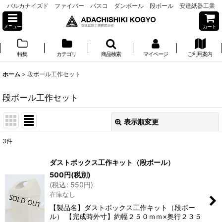
バルカナイズド ファイバー パスコ ダンボール 段ボール 安達紙器工業
メニュー
カート
特集
カテゴリ
商品検索
マイページ
ご利用案内
ホーム
>
段ボール工作セット
段ボール工作セット
表示順変更
閉じる
3
件
表示数
:
ダストボックス工作キット（段ボール）
500
円
(税別)
並び順
:
(
税込
:
550
円
)
在庫なし
絞り込む
【製品名】ダストボックス工作キット（段ボー
ル） 【完成時外寸】約幅２５０ｍｍ×奥行２３５