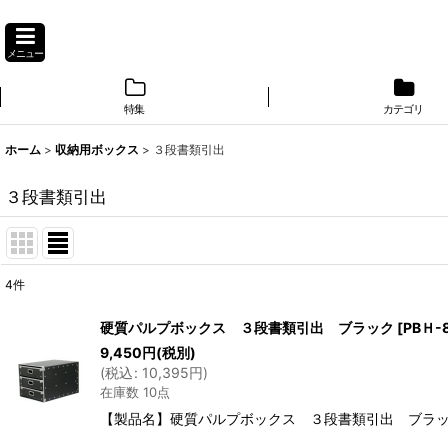
メニュー
特集
カテゴリ
ホーム
>
収納用ボックス
>
３段書類引出
３段書類引出
4
件
表示数
:
硬質パルプボックス ３段書類引出 ブラック
[
PBＨ-
9,450
円
(税別)
並び順
:
(
税込
:
10,395
円
)
在庫数 10点
【製品名】硬質パルプボックス ３段書類引出 ブラック 