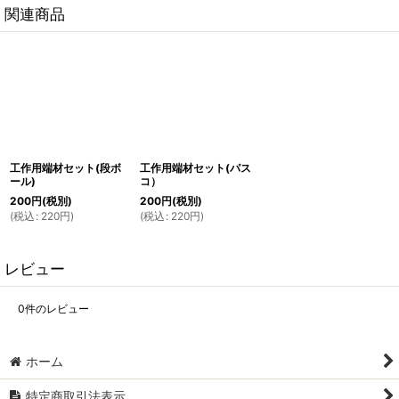
関連商品
工作用端材セット(段ボ
工作用端材セット(パス
ール)
コ）
200
円
(税別)
200
円
(税別)
(
税込
:
220
円
)
(
税込
:
220
円
)
レビュー
0
件のレビュー
ホーム
特定商取引法表示