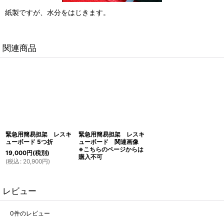
紙製ですが、水分をはじきます。
関連商品
緊急用簡易担架 レスキ
緊急用簡易担架 レスキ
ューボード 5つ折
ューボード 関連画像
※こちらのページからは
19,000
円
(税別)
購入不可
(
税込
:
20,900
円
)
レビュー
0
件のレビュー