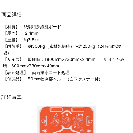
商品詳細
【材質】 紙製特殊繊維ボード
【厚さ】 2.4mm
【重量】 約3.5kg
【耐荷重】 約500kg（素材乾燥時）〜約200kg（24時間水浸
後）
【サイズ】 展開時：1800mm×730mm×2.4mm 折りたたみ
時：600mm×730mm×40mm
【表面処理】 両面撥水コート処理
【付属品】 50mm幅胸部ベルト（面ファスナー付）
詳細写真