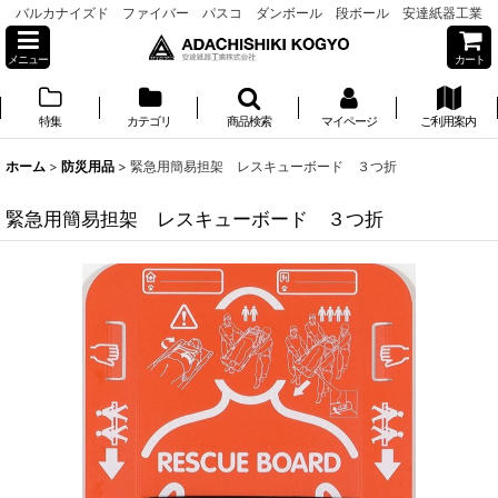
バルカナイズド ファイバー パスコ ダンボール 段ボール 安達紙器工業
メニュー
カート
特集
カテゴリ
商品検索
マイページ
ご利用案内
ホーム
>
防災用品
>
緊急用簡易担架 レスキューボード ３つ折
緊急用簡易担架 レスキューボード ３つ折