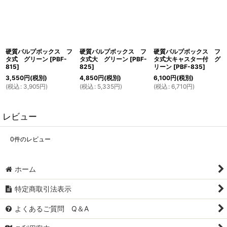
硬質パルプボックス フ
硬質パルプボックス フ
硬質パルプボックス フ
タ式 グリーン
[
PBF-
タ式大 グリーン
[
PBF-
タ式大キャスター付 グ
815
]
825
]
リーン
[
PBF-835
]
3,550
円
(税別)
4,850
円
(税別)
6,100
円
(税別)
(
税込
:
3,905
円
)
(
税込
:
5,335
円
)
(
税込
:
6,710
円
)
レビュー
0
件のレビュー
ホーム
特定商取引法表示
よくあるご質問 Q＆A