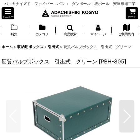
バルカナイズド ファイバー パスコ ダンボール 段ボール 安達紙器工業
メニュー
カート
特集
カテゴリ
商品検索
マイページ
ご利用案内
ホーム
>
収納用ボックス
>
引出式
>
硬質パルプボックス 引出式 グリーン
硬質パルプボックス 引出式 グリーン
[
PBH-805
]