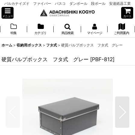
バルカナイズド ファイバー パスコ ダンボール 段ボール 安達紙器工業
メニュー
カート
特集
カテゴリ
商品検索
マイページ
ご利用案内
ホーム
>
収納用ボックス
>
フタ式
>
硬質パルプボックス フタ式 グレー
硬質パルプボックス フタ式 グレー
[
PBF-812
]