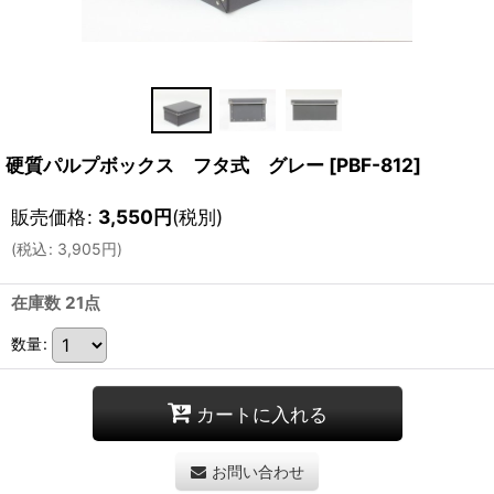
硬質パルプボックス フタ式 グレー
[
PBF-812
]
販売価格
:
3,550
円
(税別)
(
税込
:
3,905
円
)
在庫数 21点
数量
:
カートに入れる
お問い合わせ