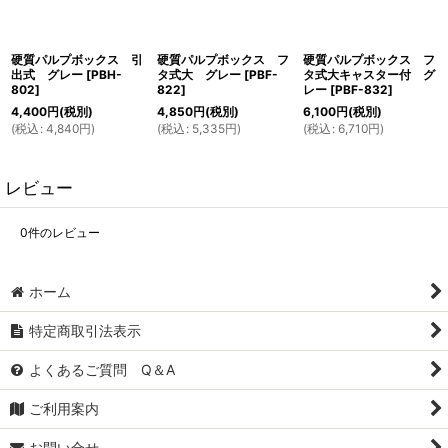
硬質パルプボックス 引
硬質パルプボックス フ
硬質パルプボックス フ
出式 グレー
[
PBH-
タ式大 グレー
[
PBF-
タ式大キャスター付 グ
802
]
822
]
レー
[
PBF-832
]
4,400
円
(税別)
4,850
円
(税別)
6,100
円
(税別)
(
税込
:
4,840
円
)
(
税込
:
5,335
円
)
(
税込
:
6,710
円
)
レビュー
0
件のレビュー
ホーム
特定商取引法表示
よくあるご質問 Q＆A
ご利用案内
お問い合せ