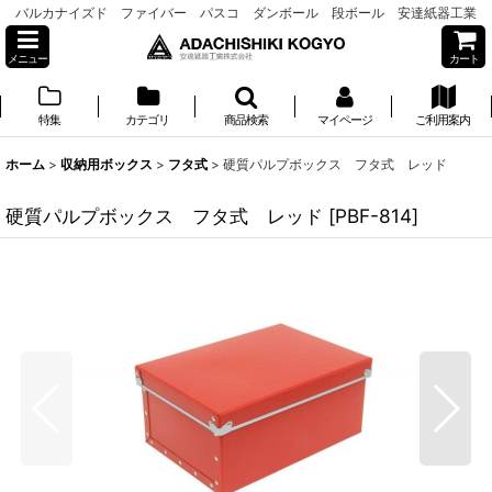
バルカナイズド ファイバー パスコ ダンボール 段ボール 安達紙器工業
メニュー
カート
特集
カテゴリ
商品検索
マイページ
ご利用案内
ホーム
>
収納用ボックス
>
フタ式
>
硬質パルプボックス フタ式 レッド
硬質パルプボックス フタ式 レッド
[
PBF-814
]