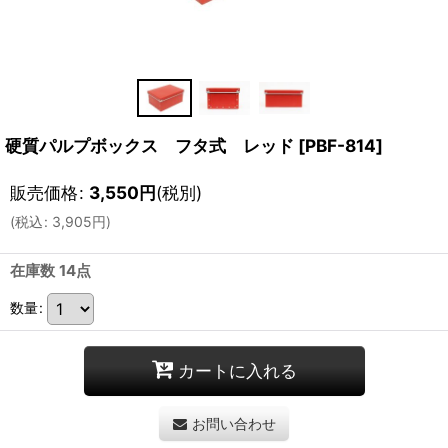
硬質パルプボックス フタ式 レッド
[
PBF-814
]
販売価格
:
3,550
円
(税別)
(
税込
:
3,905
円
)
在庫数 14点
数量
:
カートに入れる
お問い合わせ