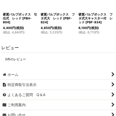
硬質パルプボックス 引
硬質パルプボックス フ
硬質パルプボックス フ
出式 レッド
[
PBH-
タ式大 レッド
[
PBF-
タ式大キャスター付 レ
804
]
824
]
ッド
[
PBF-834
]
4,400
円
(税別)
4,850
円
(税別)
6,100
円
(税別)
(
税込
:
4,840
円
)
(
税込
:
5,335
円
)
(
税込
:
6,710
円
)
レビュー
0
件のレビュー
ホーム
特定商取引法表示
よくあるご質問 Q＆A
ご利用案内
お問い合せ