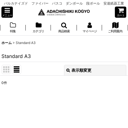
バルカナイズド ファイバー パスコ ダンボール 段ボール 安達紙器工業
メニュー
カート
特集
カテゴリ
商品検索
マイページ
ご利用案内
ホーム
>
Standard A3
Standard A3
表示順変更
閉じる
0
件
表示数
:
並び順
:
絞り込む