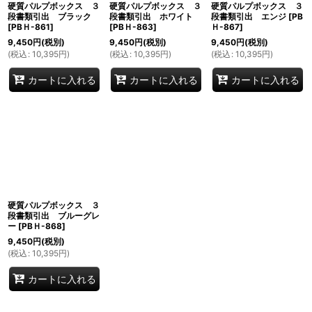
硬質パルプボックス ３
硬質パルプボックス ３
硬質パルプボックス ３
段書類引出 ブラック
段書類引出 ホワイト
段書類引出 エンジ
[
PB
[
PBＨ-861
]
[
PBＨ-863
]
Ｈ-867
]
9,450
円
(税別)
9,450
円
(税別)
9,450
円
(税別)
(
税込
:
10,395
円
)
(
税込
:
10,395
円
)
(
税込
:
10,395
円
)
カートに入れる
カートに入れる
カートに入れる
硬質パルプボックス ３
段書類引出 ブルーグレ
ー
[
PBＨ-868
]
9,450
円
(税別)
(
税込
:
10,395
円
)
カートに入れる