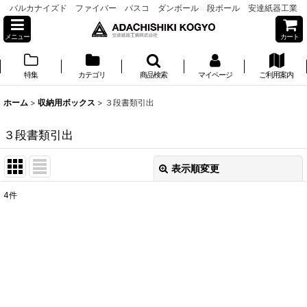
バルカナイズド ファイバー パスコ ダンボール 段ボール 安達紙器工業
メニュー
カート
特集
カテゴリ
商品検索
マイページ
ご利用案内
ホーム
>
収納用ボックス
>
３段書類引出
３段書類引出
表示順変更
閉じる
4
件
表示数
:
並び順
:
絞り込む