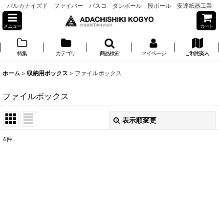
バルカナイズド ファイバー パスコ ダンボール 段ボール 安達紙器工業
メニュー
カート
特集
カテゴリ
商品検索
マイページ
ご利用案内
ホーム
>
収納用ボックス
>
ファイルボックス
ファイルボックス
表示順変更
閉じる
4
件
表示数
:
並び順
:
絞り込む