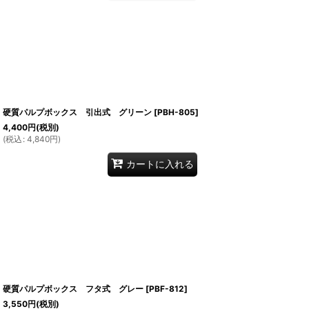
硬質パルプボックス 引出式 グリーン
[
PBH-805
]
4,400
円
(税別)
(
税込
:
4,840
円
)
カートに入れる
硬質パルプボックス フタ式 グレー
[
PBF-812
]
3,550
円
(税別)