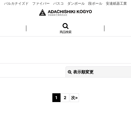
バルカナイズド ファイバー パスコ ダンボール 段ボール 安達紙器工業
商品検索
表示順変更
1
2
次
»
絞り込む