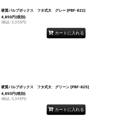
硬質パルプボックス フタ式大 グレー
[
PBF-822
]
4,850
円
(税別)
(
税込
:
5,335
円
)
カートに入れる
硬質パルプボックス フタ式大 グリーン
[
PBF-825
]
4,850
円
(税別)
(
税込
:
5,335
円
)
カートに入れる