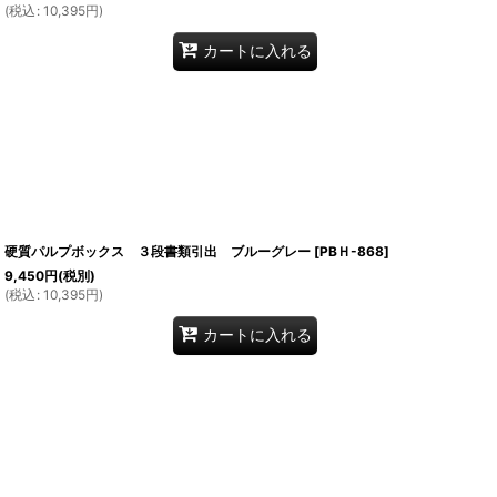
(
税込
:
10,395
円
)
カートに入れる
硬質パルプボックス ３段書類引出 ブルーグレー
[
PBＨ-868
]
9,450
円
(税別)
(
税込
:
10,395
円
)
カートに入れる