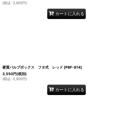
(
税込
:
3,905
円
)
カートに入れる
硬質パルプボックス フタ式 レッド
[
PBF-814
]
3,550
円
(税別)
(
税込
:
3,905
円
)
カートに入れる