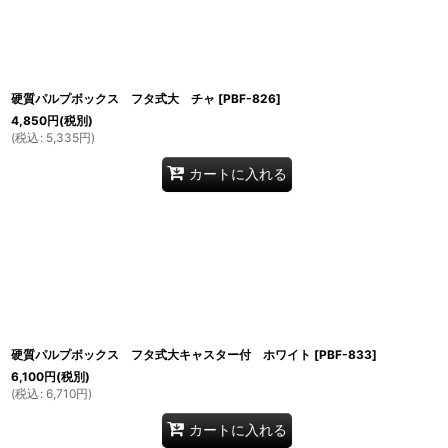
硬質パルプボックス フタ式大 チャ
[
PBF-826
]
4,850
円
(税別)
(
税込
:
5,335
円
)
カートに入れる
硬質パルプボックス フタ式大キャスター付 ホワイト
[
PBF-833
]
6,100
円
(税別)
(
税込
:
6,710
円
)
カートに入れる