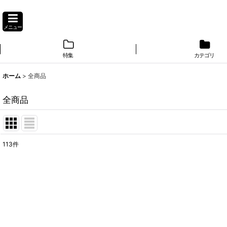
メニュー
特集
カテゴリ
ホーム
>
全商品
全商品
113
件
表示数
:
並び順
: