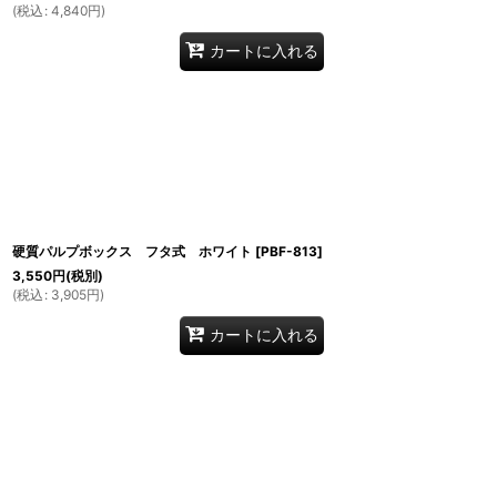
(
税込
:
4,840
円
)
カートに入れる
硬質パルプボックス フタ式 ホワイト
[
PBF-813
]
3,550
円
(税別)
(
税込
:
3,905
円
)
カートに入れる