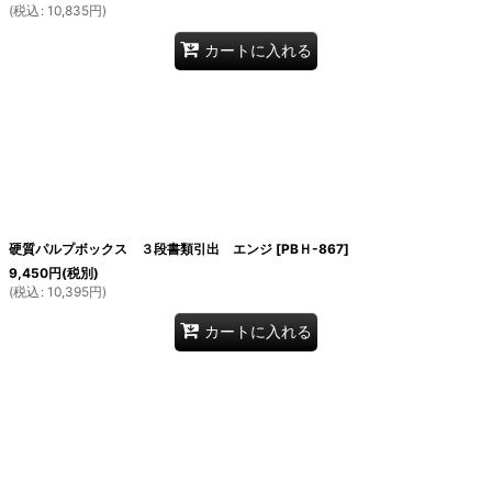
(
税込
:
10,835
円
)
カートに入れる
硬質パルプボックス ３段書類引出 エンジ
[
PBＨ-867
]
9,450
円
(税別)
(
税込
:
10,395
円
)
カートに入れる