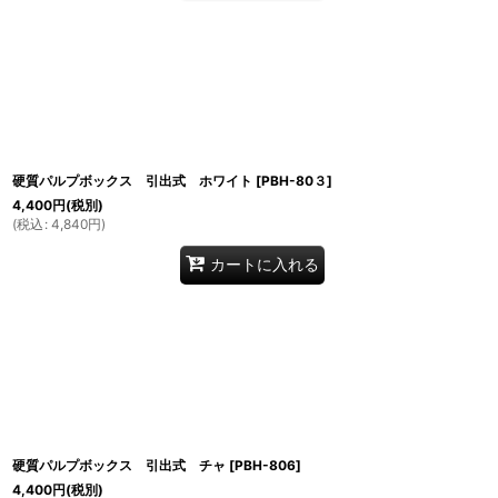
硬質パルプボックス 引出式 ホワイト
[
PBH-80３
]
4,400
円
(税別)
(
税込
:
4,840
円
)
カートに入れる
硬質パルプボックス 引出式 チャ
[
PBH-806
]
4,400
円
(税別)