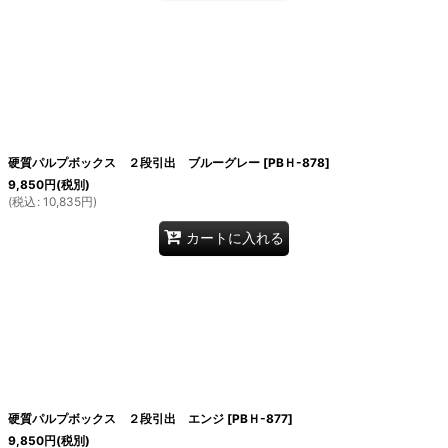
硬質パルプボックス ２段引出 ブルーグレー
[
PBＨ-878
]
9,850
円
(税別)
(
税込
:
10,835
円
)
カートに入れる
硬質パルプボックス ２段引出 エンジ
[
PBＨ-877
]
9,850
円
(税別)