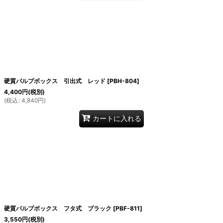
硬質パルプボックス 引出式 レッド
[
PBH-804
]
4,400
円
(税別)
(
税込
:
4,840
円
)
カートに入れる
硬質パルプボックス フタ式 ブラック
[
PBF-811
]
3,550
円
(税別)