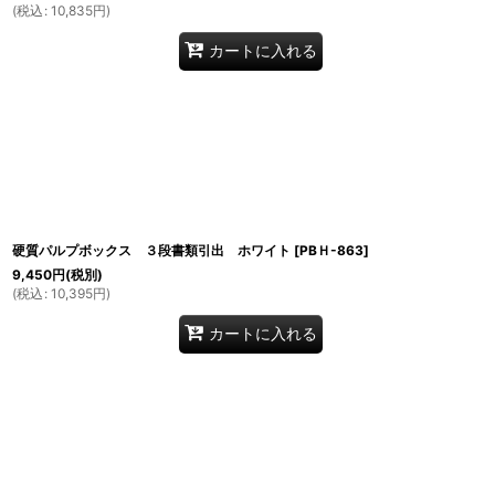
(
税込
:
10,835
円
)
カートに入れる
硬質パルプボックス ３段書類引出 ホワイト
[
PBＨ-863
]
9,450
円
(税別)
(
税込
:
10,395
円
)
カートに入れる