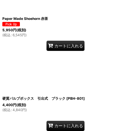
Paper Made Shoehorn 赤茶
5,950
円
(税別)
(
税込
:
6,545
円
)
カートに入れる
硬質パルプボックス 引出式 ブラック
[
PBH-801
]
4,400
円
(税別)
(
税込
:
4,840
円
)
カートに入れる