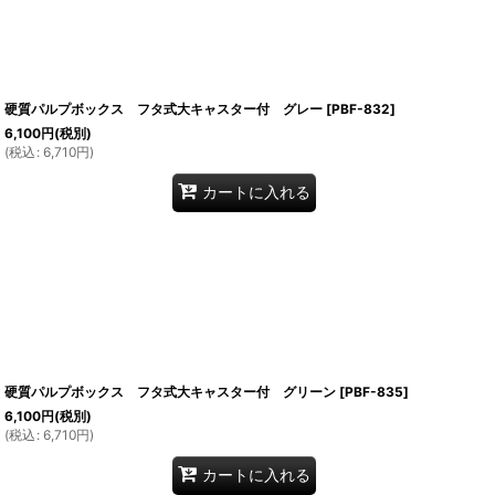
硬質パルプボックス フタ式大キャスター付 グレー
[
PBF-832
]
6,100
円
(税別)
(
税込
:
6,710
円
)
カートに入れる
硬質パルプボックス フタ式大キャスター付 グリーン
[
PBF-835
]
6,100
円
(税別)
(
税込
:
6,710
円
)
カートに入れる