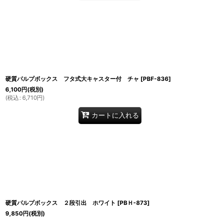
硬質パルプボックス フタ式大キャスター付 チャ
[
PBF-836
]
6,100
円
(税別)
(
税込
:
6,710
円
)
カートに入れる
硬質パルプボックス ２段引出 ホワイト
[
PBＨ-873
]
9,850
円
(税別)