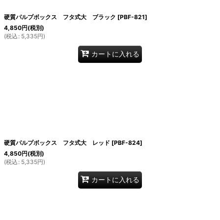
硬質パルプボックス フタ式大 ブラック
[
PBF-821
]
4,850
円
(税別)
(
税込
:
5,335
円
)
カートに入れる
硬質パルプボックス フタ式大 レッド
[
PBF-824
]
4,850
円
(税別)
(
税込
:
5,335
円
)
カートに入れる