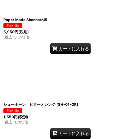
Paper Made Shoehorn黒
5,950
円
(税別)
(
税込
:
6,545
円
)
カートに入れる
シューホーン ビターオレンジ
[
SH-01-OR
]
1,550
円
(税別)
(
税込
:
1,705
円
)
カートに入れる