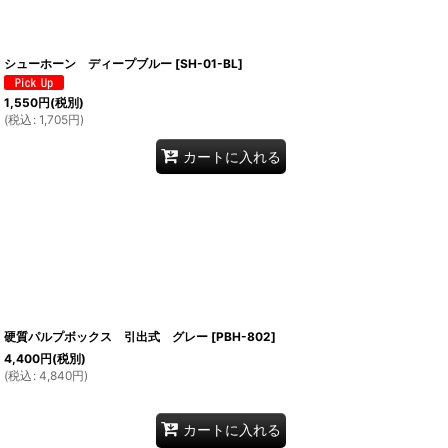
シューホーン ディープブルー
[
SH-01-BL
]
1,550
円
(税別)
(
税込
:
1,705
円
)
カートに入れる
硬質パルプボックス 引出式 グレー
[
PBH-802
]
4,400
円
(税別)
(
税込
:
4,840
円
)
カートに入れる