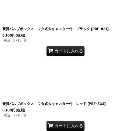
硬質パルプボックス フタ式大キャスター付 ブラック
[
PBF-831
]
6,100
円
(税別)
(
税込
:
6,710
円
)
カートに入れる
硬質パルプボックス フタ式大キャスター付 レッド
[
PBF-834
]
6,100
円
(税別)
(
税込
:
6,710
円
)
カートに入れる