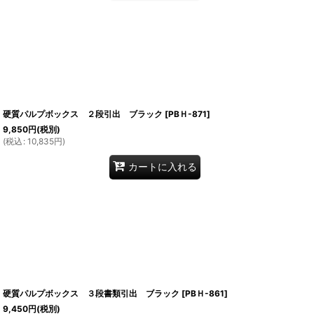
硬質パルプボックス ２段引出 ブラック
[
PBＨ-871
]
9,850
円
(税別)
(
税込
:
10,835
円
)
カートに入れる
硬質パルプボックス ３段書類引出 ブラック
[
PBＨ-861
]
9,450
円
(税別)