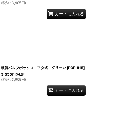
(
税込
:
3,905
円
)
カートに入れる
硬質パルプボックス フタ式 グリーン
[
PBF-815
]
3,550
円
(税別)
(
税込
:
3,905
円
)
カートに入れる