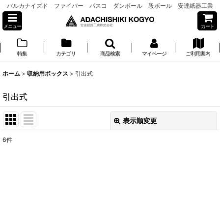
バルカナイズド ファイバー パスコ ダンボール 段ボール 安達紙器工業
メニュー
カート
特集
カテゴリ
商品検索
マイページ
ご利用案内
ホーム
>
収納用ボックス
>
引出式
引出式
表示順変更
閉じる
6
件
表示数
:
並び順
:
絞り込む