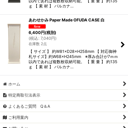
以内であれば複数枚収納可能。 【 重 量 】 約135
ｇ 【 素 材 】 バルカナ…
あわせかみ Paper Made OFUDA CASE 白
6,400
円
(税別)
(
税込
:
7,040
円
)
在庫数 2点
【 サイズ 】 約W81×D28×H258mm 【 対応御神
札サイズ】約W68×H245mm ※厚み合計が7ｍｍ
以内であれば複数枚収納可能。 【 重 量 】 約135
ｇ 【 素 材 】 バルカナ…
ホーム
特定商取引法表示
よくあるご質問 Q＆A
ご利用案内