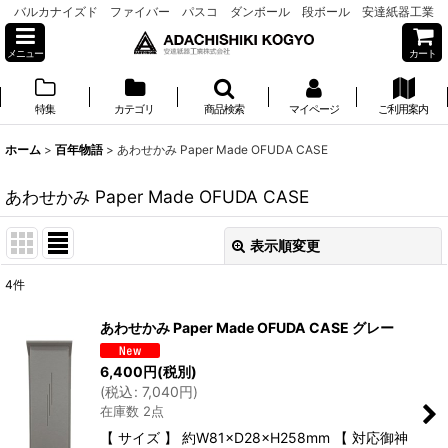
バルカナイズド ファイバー パスコ ダンボール 段ボール 安達紙器工業
メニュー
カート
特集
カテゴリ
商品検索
マイページ
ご利用案内
ホーム
>
百年物語
>
あわせかみ Paper Made OFUDA CASE
あわせかみ Paper Made OFUDA CASE
表示順変更
閉じる
4
件
表示数
:
あわせかみ Paper Made OFUDA CASE グレー
並び順
:
6,400
円
(税別)
(
税込
:
7,040
円
)
在庫数 2点
絞り込む
【 サイズ 】 約W81×D28×H258mm 【 対応御神