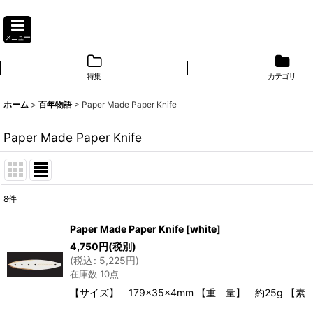
メニュー
特集
カテゴリ
ホーム
>
百年物語
>
Paper Made Paper Knife
Paper Made Paper Knife
8
件
表示数
:
Paper Made Paper Knife
[
white
]
4,750
円
(税別)
並び順
:
(
税込
:
5,225
円
)
在庫数 10点
【サイズ】 179×35×4mm 【重 量】 約25g 